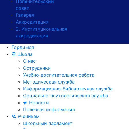
Попечительский
совет
Галерея
Аккредитация
2. Институциональная
аккредитация
Гордимся
Школа
О нас
Сотрудники
Учебно-воспитательная работа
Методическая служба
Информационно-библиотечная служба
Социально-психологическая служба
Новости
Полезная информация
Ученикам
Школьный парламент