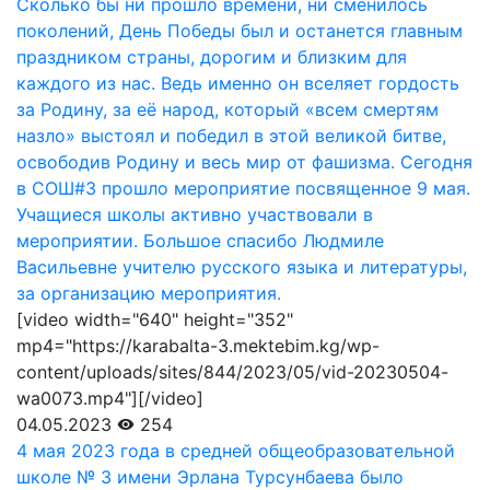
Сколько бы ни прошло времени, ни сменилось
поколений, День Победы был и останется главным
праздником страны, дорогим и близким для
каждого из нас. Ведь именно он вселяет гордость
за Родину, за её народ, который «всем смертям
назло» выстоял и победил в этой великой битве,
освободив Родину и весь мир от фашизма. Сегодня
в СОШ#3 прошло мероприятие посвященное 9 мая.
Учащиеся школы активно участвовали в
мероприятии. Большое спасибо Людмиле
Васильевне учителю русского языка и литературы,
за организацию мероприятия.
[video width="640" height="352"
mp4="https://karabalta-3.mektebim.kg/wp-
content/uploads/sites/844/2023/05/vid-20230504-
wa0073.mp4"][/video]
04.05.2023
254
4 мая 2023 года в средней общеобразовательной
школе № 3 имени Эрлана Турсунбаева было