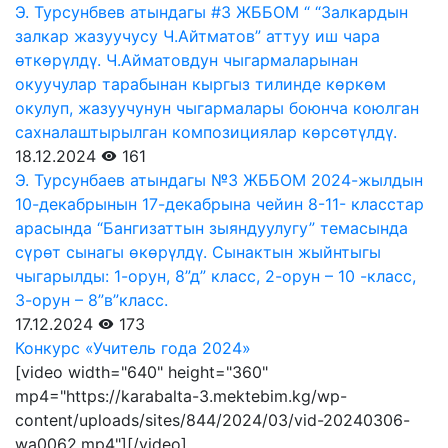
Э. Турсунбвев атындагы #3 ЖББОМ “ “Залкардын
залкар жазуучусу Ч.Айтматов” аттуу иш чара
өткөрүлдү. Ч.Айматовдун чыгармаларынан
окуучулар тарабынан кыргыз тилинде көркөм
окулуп, жазуучунун чыгармалары боюнча коюлган
сахналаштырылган композициялар көрсөтүлдү.
18.12.2024
161
Э. Турсунбаев атындагы №3 ЖББОМ 2024-жылдын
10-декабрынын 17-декабрына чейин 8-11- класстар
арасында “Бангизаттын зыяндуулугу” темасында
сүрөт сынагы өкөрүлдү. Сынактын жыйнтыгы
чыгарылды: 1-орун, 8”д” класс, 2-орун – 10 -класс,
3-орун – 8”в”класс.
17.12.2024
173
Конкурс «Учитель года 2024»
[video width="640" height="360"
mp4="https://karabalta-3.mektebim.kg/wp-
content/uploads/sites/844/2024/03/vid-20240306-
wa0062.mp4"][/video]