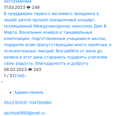
экстремизма.
17.03.2023
249
В преддверии первого весеннего праздника в
нашей школе прошел праздничный концерт,
посвященный Международному женскому Дню 8
Марта. Вокальные номера и танцевальные
композиции, подготовленные учащимися школы,
подарили всем присутствующим много приятных и
положительных эмоций. Все ребята от мала до
велика в этот день старались подарить учителям
свою радость, благодарность и доброту.
08.03.2023
243
1 / 5
1
2
3
4
5
›
Админ-панель
0552181031 704780960
sazhida1990@mail.ru